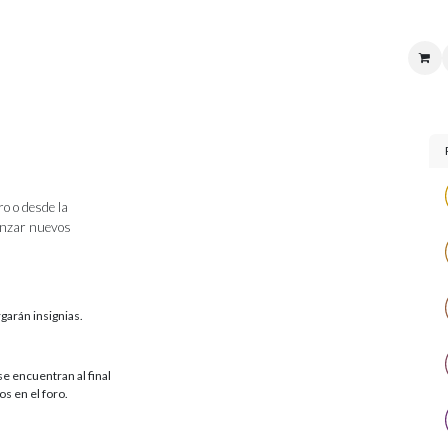
uenta
Sucursales
Ayuda
Atención al cliente
Logistica
Soporte t
o o desde la
anzar nuevos
garán insignias.
e encuentran al final
s en el foro.