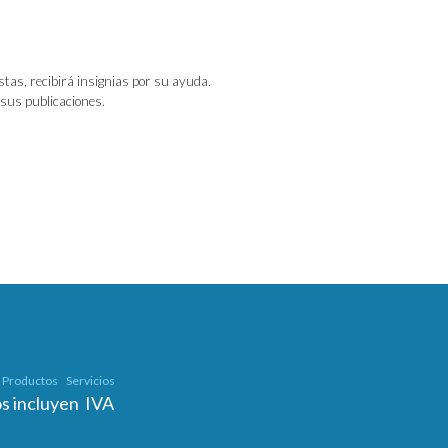
as, recibirá insignias por su ayuda.
 sus publicaciones.
Productos
Servicios
os incluyen IVA