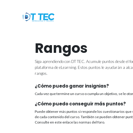
Ir al contenido
Tienda
Inicio
Productos
Mi c
Rangos
Siga aprendiendo con DT TEC. Acumule puntos desde el for
plataforma de eLearning. Estos puntos le ayudarán a alc
rangos.
¿Cómo puedo ganar insignias?
Cada vez que termine un curso o cumpla un objetivo, se le otor
¿Cómo puedo conseguir más puntos?
Puede obtener más puntos si responde los cuestionarios que s
de cada contenido del curso. También se pueden obtener punto
Consulte en este enlace las normas del foro.