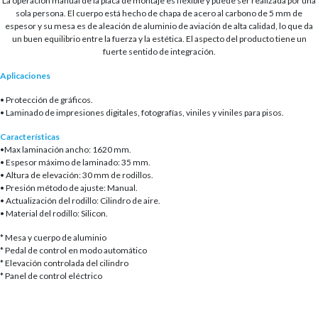
La operación manual de la placa de montaje es flexible y puede ser realizada por una
sola persona. El cuerpo está hecho de chapa de acero al carbono de 5 mm de
espesor y su mesa es de aleación de aluminio de aviación de alta calidad, lo que da
un buen equilibrio entre la fuerza y la estética. El aspecto del producto tiene un
fuerte sentido de integración.
Aplicaciones
• Protección de gráficos.
• Laminado de impresiones digitales, fotografías, viniles y viniles para pisos.
Características
•Max laminación ancho: 1620 mm.
• Espesor máximo de laminado: 35 mm.
• Altura de elevación: 30 mm de rodillos.
• Presión método de ajuste: Manual.
• Actualización del rodillo: Cilindro de aire.
• Material del rodillo: Silicon.
* Mesa y cuerpo de aluminio
* Pedal de control en modo automático
* Elevación controlada del cilindro
* Panel de control eléctrico