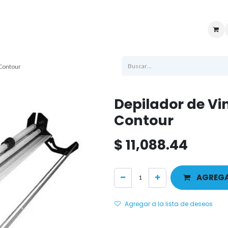
uenta
Sucursales
Ayuda
Atención al cliente
Logistica
Soporte t
 Contour
Depilador de Vi
Contour
$
11,088.44
AGREGA
Agregar a la lista de deseos