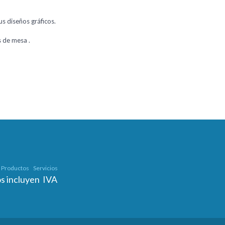
us diseños gráficos.
s de mesa .
Productos
Servicios
os incluyen IVA