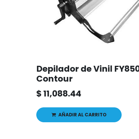
Depilador de Vinil FY8
Contour
$
11,088.44
AÑADIR AL CARRITO