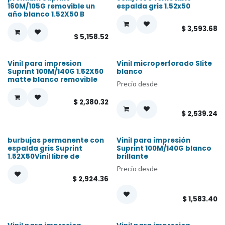
160M/105G removible un
espalda gris 1.52x50
año blanco 1.52X50 B
$
3,593.68
$
5,158.52
Vinil para impresion
Vinil microperforado Slite
¡Nuevo!
Suprint 100M/140G 1.52X50
blanco
matte blanco removible
Precio desde
$
2,380.32
$
2,539.24
burbujas permanente con
Vinil para impresión
espalda gris Suprint
Suprint 100M/140G blanco
1.52X50Vinil libre de
brillante
Precio desde
$
2,924.36
$
1,583.40