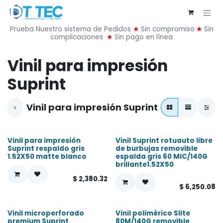
Ir al contenido
Prueba Nuestro sistema de Pedidos
★
Sin compromiso
★
Sin
complicaciones
★
Sin pago en línea
Vinil para impresión
Suprint
Vinil para impresión Suprint
Vinil para impresión
Vinil Suprint rotuauto libre
¡Nuevo!
¡Nuevo!
Suprint respaldo gris
de burbujas removible
1.52X50 matte blanco
espalda gris 60 MIC/140G
brillante1.52X50
$
2,380.32
$
6,250.08
Vinil microperforado
Vinil polimérico Slite
premium Suprint
80M/140G removible