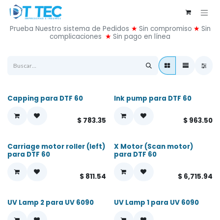
Ir al contenido
Prueba Nuestro sistema de Pedidos
★
Sin compromiso
★
Sin
complicaciones
★
Sin pago en línea
Capping para DTF 60
Ink pump para DTF 60
$
783.35
$
963.50
Carriage motor roller (left)
X Motor (Scan motor)
para DTF 60
para DTF 60
$
811.54
$
6,715.94
UV Lamp 2 para UV 6090
UV Lamp 1 para UV 6090