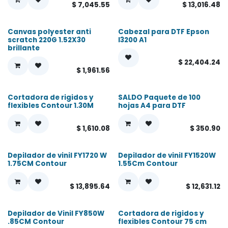
$
7,045.55
$
13,016.48
Canvas polyester anti
Cabezal para DTF Epson
scratch 220G 1.52X30
I3200 A1
brillante
$
22,404.24
$
1,961.56
Cortadora de rigidos y
SALDO Paquete de 100
flexibles Contour 1.30M
hojas A4 para DTF
$
1,610.08
$
350.90
Depilador de vinil FY1720 W
Depilador de vinil FY1520W
1.75CM Contour
1.55Cm Contour
$
13,895.64
$
12,631.12
Depilador de Vinil FY850W
Cortadora de rigidos y
.85CM Contour
flexibles Contour 75 cm