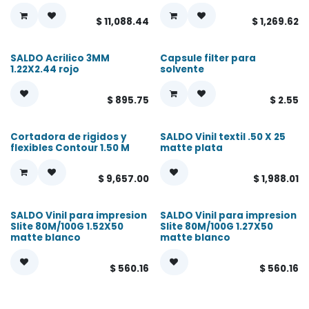
$
11,088.44
$
1,269.62
SALDO Acrilico 3MM
Capsule filter para
1.22X2.44 rojo
solvente
$
895.75
$
2.55
Cortadora de rigidos y
SALDO Vinil textil .50 X 25
flexibles Contour 1.50 M
matte plata
$
9,657.00
$
1,988.01
SALDO Vinil para impresion
SALDO Vinil para impresion
Slite 80M/100G 1.52X50
Slite 80M/100G 1.27X50
matte blanco
matte blanco
$
560.16
$
560.16