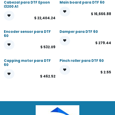
Cabezal para DTF Epson
Main board para DTF 60
I3200 A1
$
16,666.88
$
22,404.24
Encoder sensor para DTF
Damper para DTF 60
60
$
279.44
$
532.09
Capping motor para DTF
Pinch roller para DTF 60
60
$
2.55
$
462.52