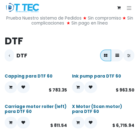
Ir al contenido
Prueba Nuestro sistema de Pedidos
★
Sin compromiso
★
Sin
complicaciones
★
Sin pago en línea
DTF
DTF
Capping para DTF 60
Ink pump para DTF 60
$
783.35
$
963.50
Carriage motor roller (left)
X Motor (Scan motor)
para DTF 60
para DTF 60
$
811.54
$
6,715.94