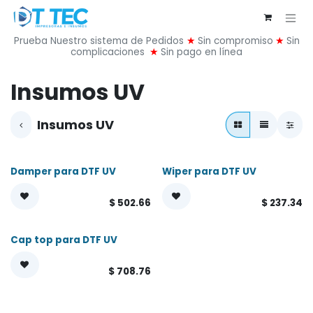
Ir al contenido
Prueba Nuestro sistema de Pedidos
★
Sin compromiso
★
Sin
complicaciones
★
Sin pago en línea
Insumos UV
Insumos UV
Damper para DTF UV
Wiper para DTF UV
$
502.66
$
237.34
Cap top para DTF UV
$
708.76