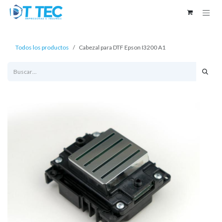
Ir al contenido
Todos los productos
Cabezal para DTF Epson I3200 A1