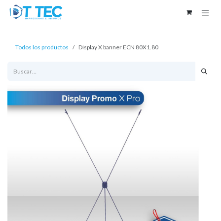
Ir al contenido
Todos los productos
Display X banner ECN 80X1.80