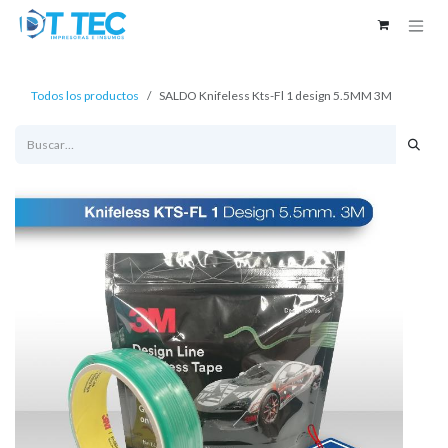
Ir al contenido
Todos los productos
SALDO Knifeless Kts-Fl 1 design 5.5MM 3M