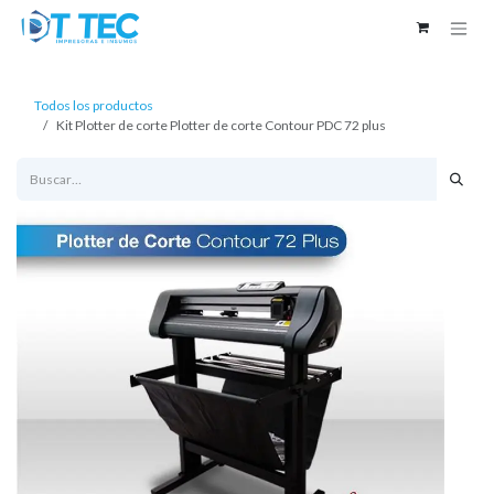
Ir al contenido
Todos los productos
Kit Plotter de corte Plotter de corte Contour PDC 72 plus