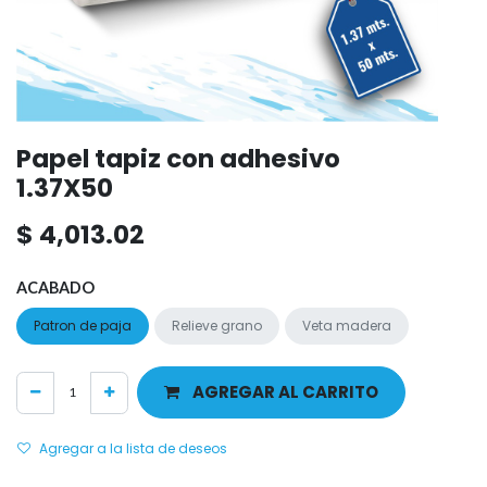
Papel tapiz con adhesivo
1.37X50
$
4,013.02
ACABADO
Patron de paja
Relieve grano
Veta madera
AGREGAR AL CARRITO
Agregar a la lista de deseos