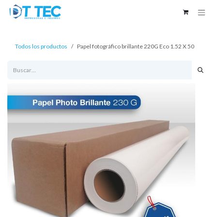
Ir al contenido
Todos los productos
Papel fotográfico brillante 220G Eco 1.52 X 50