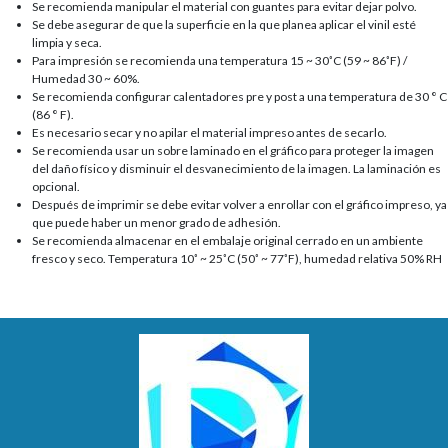
Se recomienda manipular el material con guantes para evitar dejar polvo.
Se debe asegurar de que la superficie en la que planea aplicar el vinil esté
limpia y seca.
Para impresión se recomienda una temperatura 15 ~ 30˚C (59 ~ 86˚F) /
Humedad 30 ~ 60%.
Se recomienda configurar calentadores pre y post a una temperatura de 30 ° C
(86 ° F).
Es necesario secar y no apilar el material impreso antes de secarlo.
Se recomienda usar un sobre laminado en el gráfico para proteger la imagen
del daño físico y disminuir el desvanecimiento de la imagen. La laminación es
opcional.
Después de imprimir se debe evitar volver a enrollar con el gráfico impreso, ya
que puede haber un menor grado de adhesión.
Se recomienda almacenar en el embalaje original cerrado en un ambiente
fresco y seco. Temperatura 10˚ ~ 25˚C (50˚ ~ 77˚F), humedad relativa 50% RH