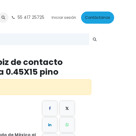
55 417 25725
écnico
Cita
Iniciar sesión
Contáctanos
iz de contacto
 0.45X15 pino
ado de México al