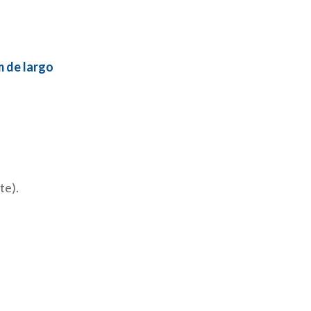
m de largo
te).