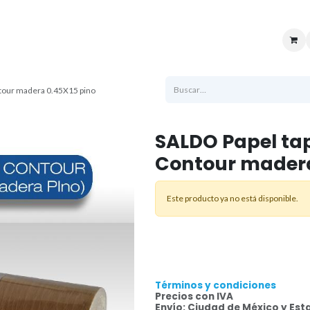
uenta
Sucursales
Ayuda
Atención al cliente
Logistica
Soporte t
ntour madera 0.45X15 pino
SALDO Papel tap
Contour madera
Este producto ya no está disponible.
Términos y condiciones
Precios con IVA
Envío: Ciudad de México y Est