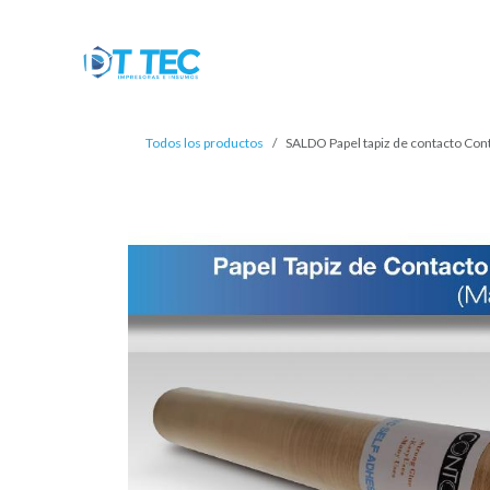
Ir al contenido
Tienda
Inicio
Productos
Mi c
Todos los productos
SALDO Papel tapiz de contacto Co