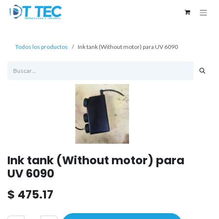
Ir al contenido
Todos los productos
Ink tank (Without motor) para UV 6090
Ink tank (Without motor) para
UV 6090
$
475.17