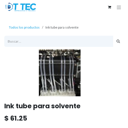
Ir al contenido
Todos los productos
Ink tube para solvente
Ink tube para solvente
$
61.25