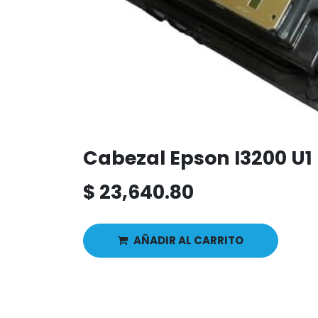
Cabezal Epson I3200 U1
$
23,640.80
AÑADIR AL CARRITO