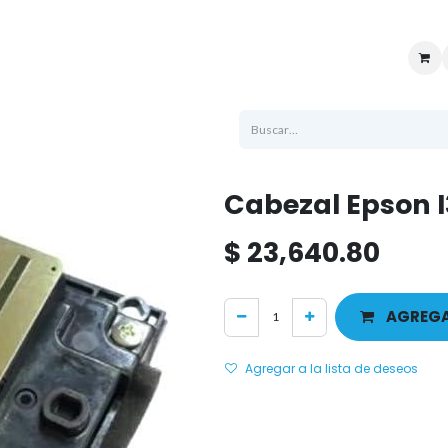
uenta
Sucursales
Ayuda
Atención al cliente
Logistica
Soporte t
Cabezal Epson I
$
23,640.80
AGREGA
Agregar a la lista de deseos