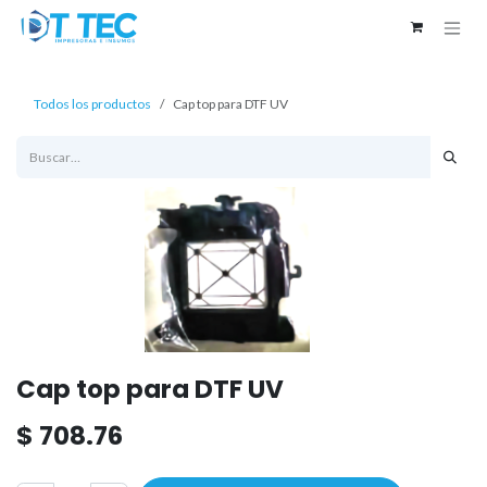
Ir al contenido
Todos los productos
Cap top para DTF UV
Cap top para DTF UV
$
708.76