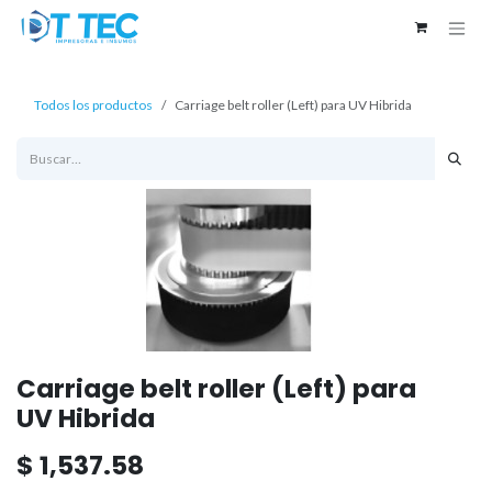
Ir al contenido
Todos los productos
Carriage belt roller (Left) para UV Hibrida
Carriage belt roller (Left) para
UV Hibrida
$
1,537.58