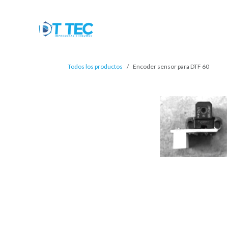
Ir al contenido
Tienda
Inicio
Productos
Mi c
Todos los productos
Encoder sensor para DTF 60