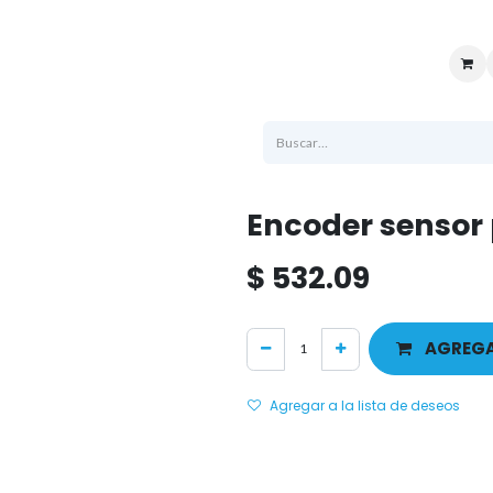
uenta
Sucursales
Ayuda
Atención al cliente
Logistica
Soporte t
Encoder sensor 
$
532.09
AGREGA
Agregar a la lista de deseos