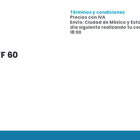
Términos y condiciones
Precios con IVA
Envío: Ciudad de México y Est
día siguiente realizando tu c
18:00
F 60