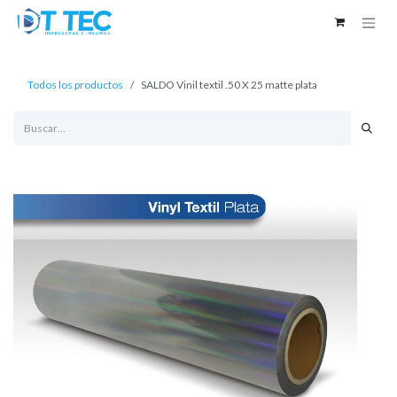
Ir al contenido
Todos los productos
SALDO Vinil textil .50 X 25 matte plata