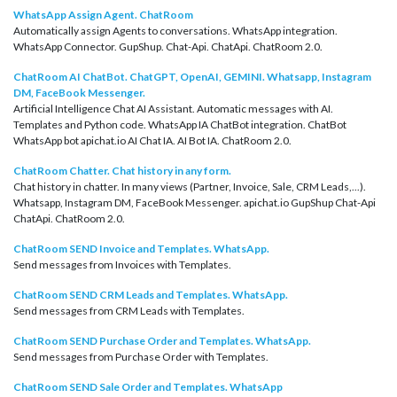
WhatsApp Assign Agent. ChatRoom
Automatically assign Agents to conversations. WhatsApp integration.
WhatsApp Connector. GupShup. Chat-Api. ChatApi. ChatRoom 2.0.
ChatRoom AI ChatBot. ChatGPT, OpenAI, GEMINI. Whatsapp, Instagram
DM, FaceBook Messenger.
Artificial Intelligence Chat AI Assistant. Automatic messages with AI.
Templates and Python code. WhatsApp IA ChatBot integration. ChatBot
WhatsApp bot apichat.io AI Chat IA. AI Bot IA. ChatRoom 2.0.
ChatRoom Chatter. Chat history in any form.
Chat history in chatter. In many views (Partner, Invoice, Sale, CRM Leads,...).
Whatsapp, Instagram DM, FaceBook Messenger. apichat.io GupShup Chat-Api
ChatApi. ChatRoom 2.0.
ChatRoom SEND Invoice and Templates. WhatsApp.
Send messages from Invoices with Templates.
ChatRoom SEND CRM Leads and Templates. WhatsApp.
Send messages from CRM Leads with Templates.
ChatRoom SEND Purchase Order and Templates. WhatsApp.
Send messages from Purchase Order with Templates.
ChatRoom SEND Sale Order and Templates. WhatsApp