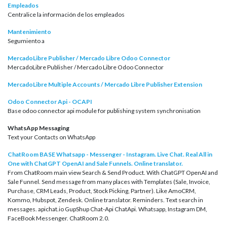
Empleados
Centralice la información de los empleados
Mantenimiento
Segumiento a
MercadoLibre Publisher / Mercado Libre Odoo Connector
MercadoLibre Publisher / Mercado Libre Odoo Connector
MercadoLibre Multiple Accounts / Mercado Libre Publisher Extension
Odoo Connector Api - OCAPI
Base odoo connector api module for publishing system synchronisation
WhatsApp Messaging
Text your Contacts on WhatsApp
ChatRoom BASE Whatsapp - Messenger - Instagram. Live Chat. Real All in
One with ChatGPT OpenAI and Sale Funnels. Online translator.
From ChatRoom main view Search & Send Product. With ChatGPT OpenAI and
Sale Funnel. Send message from many places with Templates (Sale, Invoice,
Purchase, CRM Leads, Product, Stock Picking, Partner). Like AmoCRM,
Kommo, Hubspot, Zendesk. Online translator. Reminders. Text search in
messages. apichat.io GupShup Chat-Api ChatApi. Whatsapp, Instagram DM,
FaceBook Messenger. ChatRoom 2.0.