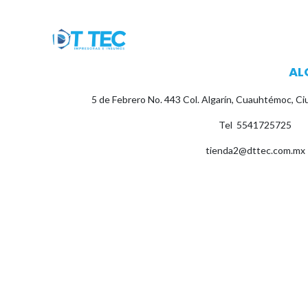
Ir al contenido
Tienda
Inicio
Productos
Mi c
AL
5 de Febrero No. 443 Col. Algarín, Cuauhtémoc, C
Tel
5541725725
tienda2@dttec.com.mx