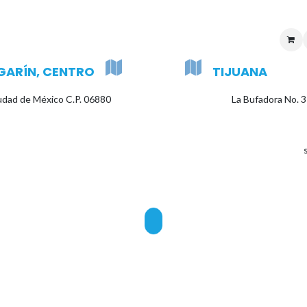
uenta
Sucursales
Ayuda
Atención al cliente
Logistica
Soporte t
GARÍN, CENTRO
TIJUANA
iudad de México C.P. 06880
La Bufadora No. 3