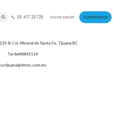
55 417 25725
écnico
Cita
Iniciar sesión
Contáctanos
135-B Col. Mineral de Santa Fe, Tijuana BC
Tel 6648841114
suctijuana@dttec.com.mx