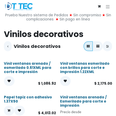
Ir al contenido
Prueba Nuestro sistema de Pedidos
★
Sin compromiso
★
Sin
complicaciones
★
Sin pago en línea
Vinilos decorativos
Vinilos decorativos
Vinil ventanas arenado /
Vinil ventanas esmerilado
¡Nuevo!
¡Nuevo!
esmerilado 0.61XML para
con brillos para corte e
corte e impresión
impresión 1.22XML
$
1,086.92
$
2,175.00
Papel tapiz con adhesivo
Vinil ventanas arenado /
1.37X50
Esmerilado para corte e
impresión
Precio desde
$
4,013.02