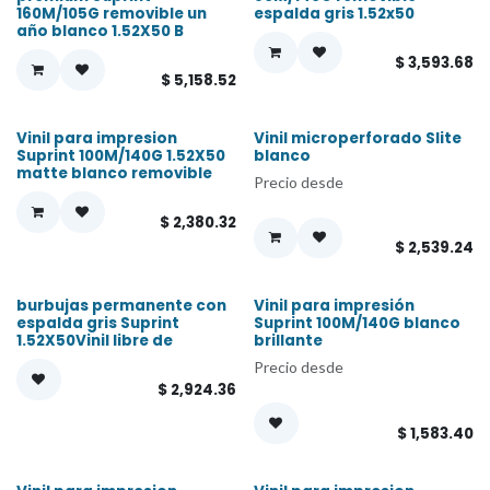
160M/105G removible un
espalda gris 1.52x50
año blanco 1.52X50 B
$
3,593.68
$
5,158.52
Vinil para impresion
Vinil microperforado Slite
¡Nuevo!
Suprint 100M/140G 1.52X50
blanco
matte blanco removible
Precio desde
$
2,380.32
$
2,539.24
burbujas permanente con
Vinil para impresión
espalda gris Suprint
Suprint 100M/140G blanco
1.52X50Vinil libre de
brillante
Precio desde
$
2,924.36
$
1,583.40