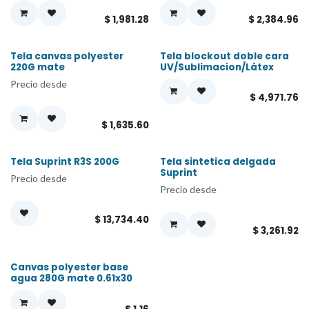
$
1,981.28
$
2,384.96
Tela canvas polyester
Tela blockout doble cara
220G mate
UV/Sublimacion/Látex
Precio desde
$
4,971.76
$
1,635.60
Tela Suprint R3S 200G
Tela sintetica delgada
Suprint
Precio desde
Precio desde
$
13,734.40
$
3,261.92
Canvas polyester base
¡Nuevo!
agua 280G mate 0.61x30