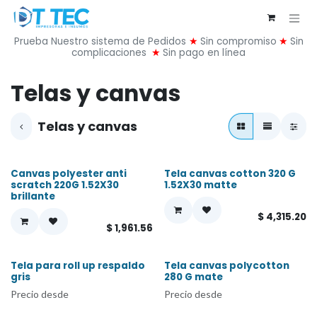
Ir al contenido
Prueba Nuestro sistema de Pedidos
★
Sin compromiso
★
Sin
complicaciones
★
Sin pago en línea
Telas y canvas
Telas y canvas
Canvas polyester anti
Tela canvas cotton 320 G
scratch 220G 1.52X30
1.52X30 matte
brillante
$
4,315.20
$
1,961.56
Tela para roll up respaldo
Tela canvas polycotton
gris
280 G mate
Precio desde
Precio desde