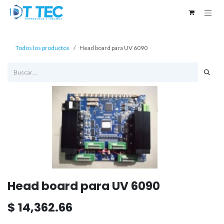
Ir al contenido
Todos los productos
Head board para UV 6090
Head board para UV 6090
$
14,362.66