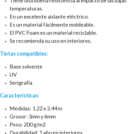
Tiene una buena resistencia al impacto de las bajas
temperaturas.
En un excelente aislante eléctrico.
Es un material fácilmente moldeable.
El PVC Foam es un material reciclable.
Se recomienda su uso en interiores.
Tintas compatibles:
Base solvente
UV
Serigrafía
Características:
Medidas: 1.22 x 2.44 m
Grosor: 3mm y 6mm
Peso: 200 g/m2
Durabilidad: 1 año en interiores