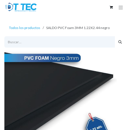
Ir al contenido
Todos los productos
SALDO PVC Foam 3MM 1.22X2.44 negro